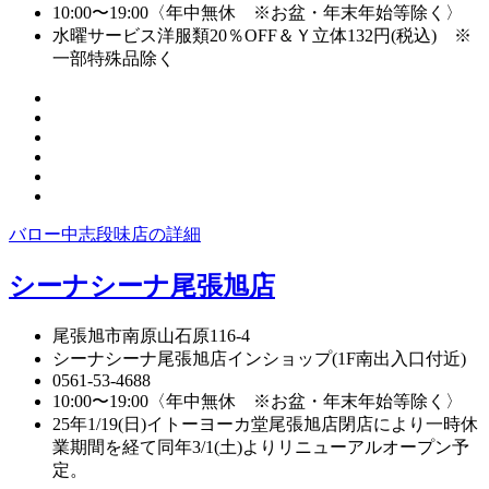
10:00〜19:00〈年中無休 ※お盆・年末年始等除く〉
水曜サービス洋服類20％OFF＆Ｙ立体132円(税込) ※
一部特殊品除く
バロー中志段味店の詳細
シーナシーナ尾張旭店
尾張旭市南原山石原116-4
シーナシーナ尾張旭店インショップ(1F南出入口付近)
0561-53-4688
10:00〜19:00〈年中無休 ※お盆・年末年始等除く〉
25年1/19(日)イトーヨーカ堂尾張旭店閉店により一時休
業期間を経て同年3/1(土)よりリニューアルオープン予
定。